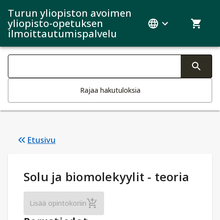
Turun yliopiston avoimen
yliopisto-opetuksen
ilmoittautumispalvelu
Haku kategoriat
Tekstin muutos aktivoi hakutoiminnon
Rajaa hakutuloksia
Etusivu
Opintotiedot
:
Solu ja biomolekyylit - teoria
Solu ja biomolekyylit - teoria
Lisää opintokoriin