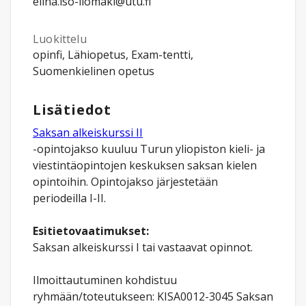
elina.iso-ilomaki@utu.fi
Luokittelu
opinfi, Lähiopetus, Exam-tentti,
Suomenkielinen opetus
Lisätiedot
Saksan alkeiskurssi II
-opintojakso kuuluu Turun yliopiston kieli- ja
viestintäopintojen keskuksen saksan kielen
opintoihin. Opintojakso järjestetään
periodeilla I-II.
Esitietovaatimukset:
Saksan alkeiskurssi I tai vastaavat opinnot.
Ilmoittautuminen kohdistuu
ryhmään/toteutukseen: KISA0012-3045 Saksan