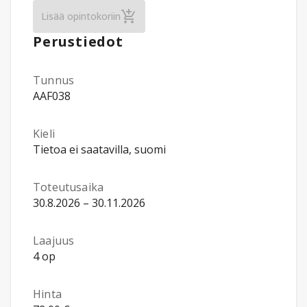
Saksan kieli: Saksan alkeiskurssi II (Ryh
Lisää opintokoriin
Perustiedot
Tunnus
AAF038
Kieli
Tietoa ei saatavilla, suomi
Toteutusaika
30.8.2026 – 30.11.2026
Laajuus
4 op
Hinta