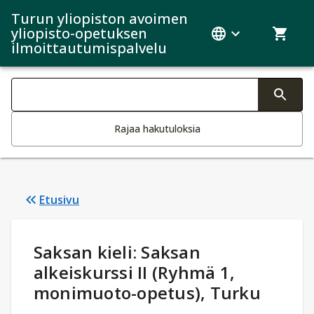
Turun yliopiston avoimen
yliopisto-opetuksen
ilmoittautumispalvelu
Haku kategoriat
Tekstin muutos aktivoi hakutoiminnon
Rajaa hakutuloksia
Etusivu
Opintotiedot
:
Saksan kieli: Saksan
alkeiskurssi II (Ryhmä 1,
monimuoto-opetus), Turku