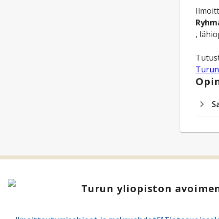
Ilmoit
Ryhm
, lähi
Turun
Opin
Sa
Turun yliopiston avoimen