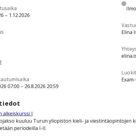
tusaika
Ilmo
26 – 1.12.2026
Vastu
us
Elina 
Yhtey
elina.
€
Luokit
ttautumisaika
Exam-t
026 07:00 – 26.8.2026 20:59
tiedot
 alkeiskurssi I
ojakso kuuluu Turun yliopiston kieli- ja viestintäopintojen
etään periodeilla I-II.