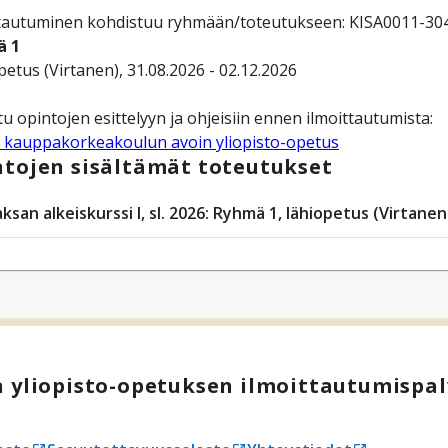
tautuminen kohdistuu ryhmään/toteutukseen: KISA0011-3045 S
ä 1
opetus (Virtanen), 31.08.2026 - 02.12.2026
 kauppakorkeakoulun avoin yliopisto-opetus
tojen sisältämät toteutukset
ksan alkeiskurssi I, sl. 2026: Ryhmä 1, lähiopetus (Virtanen
 yliopisto-opetuksen ilmoittautumispal