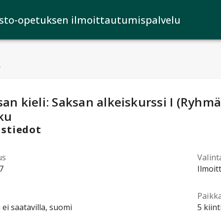
isto-opetuksen ilmoittautumispalvelu
u
ntotiedot
:
an kieli: Saksan alkeiskurssi I (Ryhmä
ku
stiedot
us
Valint
7
Ilmoit
Paikk
 ei saatavilla, suomi
5 kiin