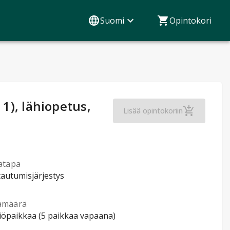
Suomi
Opintokori
 1), lähiopetus,
Saksan kieli: Saks
Lisää opintokoriin
atapa
tautumisjärjestys
amäärä
tiöpaikkaa (5 paikkaa vapaana)