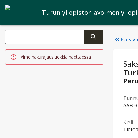
Turun yliopiston avoimen yliop
Haku kategoriat
Etusiv
Tekstin muutos aktivoi hakutoiminnon
Virhe hakurajausluokkia haettaessa.
Opi
Saks
Tur
Peru
Tunn
AAF03
Kieli
Tietoa