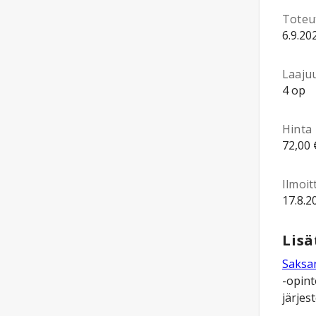
Toteu
6.9.20
Laaju
4 op
Hinta
72,00 
Ilmoi
17.8.2
Lisä
Saksan
-opint
järjest