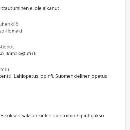
ittautuminen ei ole alkanut
uhenkilö
Iso-Ilomäki
stiedot
iso-ilomaki@utu.fi
telu
entti, Lähiopetus, opinfi, Suomenkielinen opetus
 keskuksen Saksan kielen opintoihin. Opintojakso