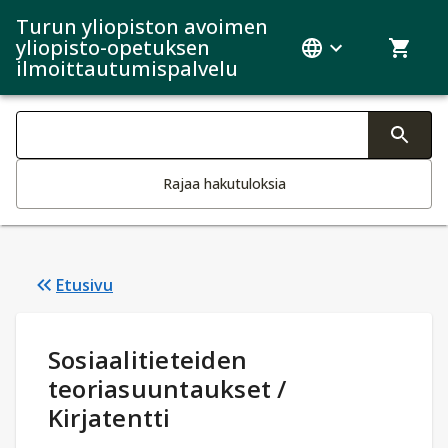
Turun yliopiston avoimen
yliopisto-opetuksen
ilmoittautumispalvelu
Haku kategoriat
Tekstin muutos aktivoi hakutoiminnon
Rajaa hakutuloksia
Etusivu
Opintotiedot
:
Sosiaalitieteiden
teoriasuuntaukset /
Kirjatentti