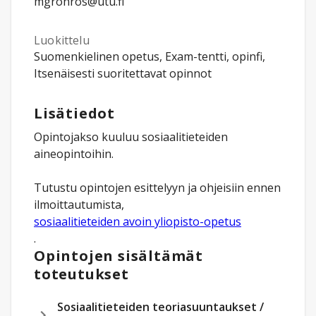
mgronros@utu.fi
Luokittelu
Suomenkielinen opetus, Exam-tentti, opinfi,
Itsenäisesti suoritettavat opinnot
Lisätiedot
Opintojakso kuuluu sosiaalitieteiden
aineopintoihin.
Tutustu opintojen esittelyyn ja ohjeisiin ennen
ilmoittautumista,
sosiaalitieteiden avoin yliopisto-opetus
.
Opintojen sisältämät
toteutukset
Sosiaalitieteiden teoriasuuntaukset /