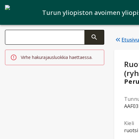
Turun yliopiston avoimen yliop
Haku kategoriat
Etusiv
Tekstin muutos aktivoi hakutoiminnon
Virhe hakurajausluokkia haettaessa.
Opi
Ruot
(ry
Peru
Tunn
AAF03
Kieli
ruotsi