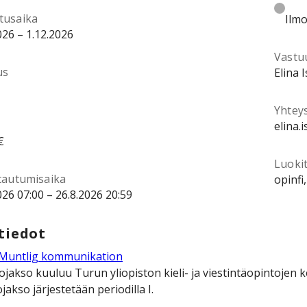
tusaika
Ilmo
026 – 1.12.2026
Vastu
us
Elina 
Yhtey
elina.
€
Luokit
ttautumisaika
opinfi
026 07:00 – 26.8.2026 20:59
tiedot
Muntlig kommunikation
ojakso kuuluu Turun yliopiston kieli- ja viestintäopintojen k
jakso järjestetään periodilla I.