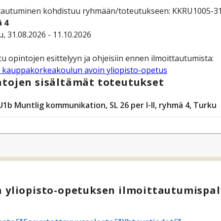
ttautuminen kohdistuu ryhmään/toteutukseen: KKRU1005-31
 4
u, 31.08.2026 - 11.10.2026
 kauppakorkeakoulun avoin yliopisto-opetus
tojen sisältämät toteutukset
U1b Muntlig kommunikation, SL 26 per I-II, ryhmä 4, Turku
 yliopisto-opetuksen ilmoittautumispal