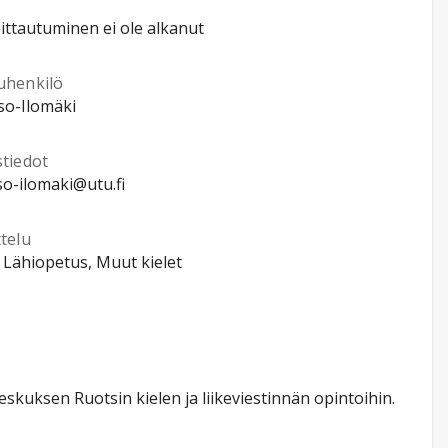
ittautuminen ei ole alkanut
uhenkilö
Iso-Ilomäki
stiedot
iso-ilomaki@utu.fi
telu
, Lähiopetus, Muut kielet
eskuksen Ruotsin kielen ja liikeviestinnän opintoihin.