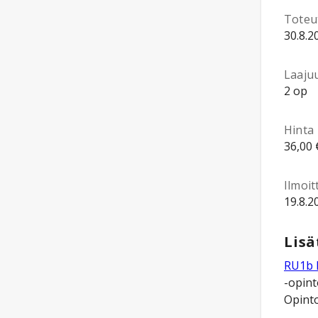
Toteu
30.8.2
Laaju
2 op
Hinta
36,00 
Ilmoi
19.8.2
Lisä
RU1b 
-opint
Opinto