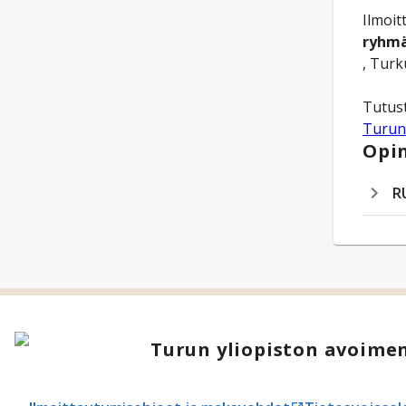
Ilmoi
ryhmä
, Turk
Turun
Opin
R
Turun yliopiston avoimen