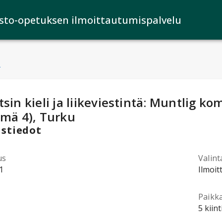
isto-opetuksen ilmoittautumispalvelu
u
ntotiedot
:
sin kieli ja liikeviestintä: Muntlig 
hmä 4), Turku
stiedot
us
Valint
1
Ilmoit
Paikk
5 kiin