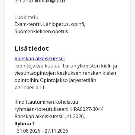
elina.iso-ilomaki@utu.fi
Luokittelu
Exam-tentti, Lähiopetus, opinfi,
Suomenkielinen opetus
Lisätiedot
Ranskan alkeiskurssi I
-opintojakso kuuluu Turun yliopiston kieli- ja
viestintäopintojen keskuksen ranskan kielen
opintoihin. Opintojakso järjestetään
periodeilla I-II.
Ilmoittautuminen kohdistuu
ryhmään/toteutukseen: KIRA0027-3044
Ranskan alkeiskurssi I, sl. 2026,
Ryhmä 1
, 31.08.2026 - 27.11.2026