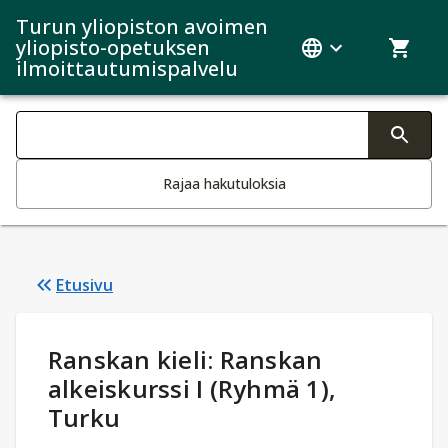
Turun yliopiston avoimen
yliopisto-opetuksen
ilmoittautumispalvelu
Haku kategoriat
Tekstin muutos aktivoi hakutoiminnon
Rajaa hakutuloksia
Etusivu
Opintotiedot
:
Ranskan kieli: Ranskan
alkeiskurssi I (Ryhmä 1),
Turku