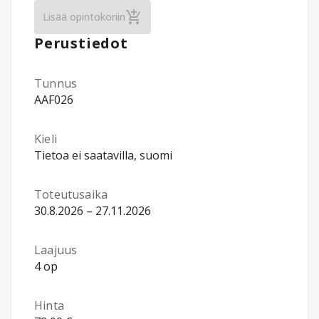
Ranskan kieli: Ranskan alkeiskurssi I (Ryh
Lisää opintokoriin
Perustiedot
Tunnus
AAF026
Kieli
Tietoa ei saatavilla, suomi
Toteutusaika
30.8.2026 – 27.11.2026
Laajuus
4 op
Hinta