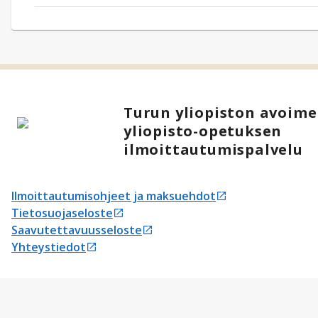
Turun yliopiston avoim
yliopisto-opetuksen
ilmoittautumispalvelu
Ilmoittautumisohjeet ja maksuehdot
Avautuu uudessa välilehdessä
Tietosuojaseloste
Avautuu uudessa välilehdessä
Saavutettavuusseloste
Avautuu uudessa välilehdessä
Yhteystiedot
Avautuu uudessa välilehdessä