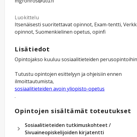
mgronros@utu.fi
Luokittelu
Itsenäisesti suoritettavat opinnot, Exam-tentti, Verk
opinnot, Suomenkielinen opetus, opinfi
Lisätiedot
Opintojakso kuuluu sosiaalitieteiden perusopintoihin
Tutustu opintojen esittelyyn ja ohjeisiin ennen
ilmoittautumista,
sosiaalitieteiden avoin yliopisto-opetus
Opintojen sisältämät toteutukset
Sosiaalitieteiden tutkimuskohteet /
Sivuaineopiskelijoiden kirjatentti