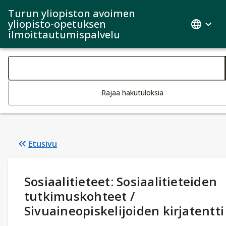
Turun yliopiston avoimen
yliopisto-opetuksen
ilmoittautumispalvelu
Haku kategoriat
Tekstin muutos aktivoi hakutoiminnon
Rajaa hakutuloksia
Etusivu
Opintotiedot
:
Sosiaalitieteet: Sosiaalitieteiden
tutkimuskohteet /
Sivuaineopiskelijoiden kirjatentti