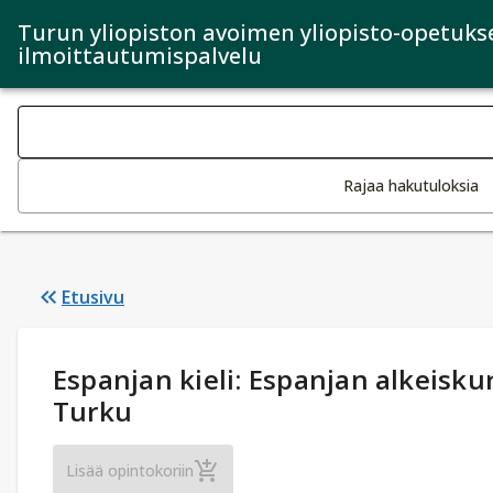
Turun yliopiston avoimen yliopisto-opetuks
ilmoittautumispalvelu
Haku kategoriat
Tekstin muutos aktivoi hakutoiminnon
Rajaa hakutuloksia
Etusivu
Opintotiedot
:
Espanjan kieli: Espanjan alkeiskur
Turku
Espanjan kieli: Espanjan alkeiskurssi II (R
Lisää opintokoriin