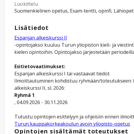
Luokittelu
Suomenkielinen opetus, Exam-tentti, opinfi, Lähiope
Lisätiedot
Espanjan alkeiskurssi II
-opintojakso kuuluu Turun yliopiston kieli- ja viest
kielen opintoihin. Opintojakso järjestetään periodeilla 
Esitietovaatimukset:
Espanjan alkeiskurssi I tai vastaavat tiedot.
Ilmoittautuminen kohdistuu ryhmään/toteutukseen:
alkeiskurssi II, sl. 2026:
Ryhmä 1
, 04.09.2026 - 30.11.2026
Turun kauppakorkeakoulun avoin yliopisto-opetus
Opintojen sisältämät toteutukset