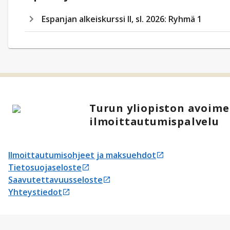
Espanjan alkeiskurssi II, sl. 2026: Ryhmä 1
Turun yliopiston avoime
ilmoittautumispalvelu
Ilmoittautumisohjeet ja maksuehdot
Avautuu uudessa välilehdessä
Tietosuojaseloste
Avautuu uudessa välilehdessä
Saavutettavuusseloste
Avautuu uudessa välilehdessä
Yhteystiedot
Avautuu uudessa välilehdessä