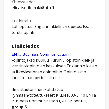
Yhteystiedot
elina.iso-ilomaki@utu.fi
Luokittelu
Lähiopetus, Englanninkielinen opetus, Exam-
tentti, opinfi
Lisätiedot
EN1a Business Communication I
-opintojakso kuuluu Turun yliopiston kieli- ja
viestintäopintojen keskuksen Englannin kielen
ja liikeviestinnän opintoihin. Opintojakso
järjestetään periodeilla I-II.
Ilmoittautuminen kohdistuu
ryhmään/toteutukseen: KKEN1008-3110 EN1a
Business Communication I, AT 26 per I-II,
group 6