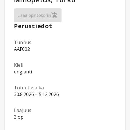
Englannin kieli ja liikeviestintä: Business
Lisää opintokoriin
Perustiedot
Tunnus
AAF002
Kieli
englanti
Toteutusaika
30.8.2026 – 5.12.2026
Laajuus
3 op