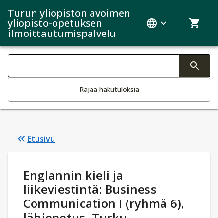
Turun yliopiston avoimen
yliopisto-opetuksen
ilmoittautumispalvelu
Haku kategoriat
Tekstin muutos aktivoi hakutoiminnon
Rajaa hakutuloksia
Etusivu
Opintotiedot
:
Englannin kieli ja
liikeviestintä: Business
Communication I (ryhmä 6),
lähiopetus, Turku