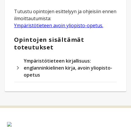
Tutustu opintojen esittelyyn ja ohjeisiin ennen
ilmoittautumista:
Ympäristötieteen avoin yliopisto-opetus.
Opintojen sisältämät
toteutukset
Ympäristötieteen kirjallisuus:
englanninkielinen kirja, avoin yliopisto-
opetus