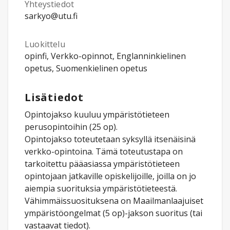
Yhteystiedot
sarkyo@utu.fi
Luokittelu
opinfi, Verkko-opinnot, Englanninkielinen
opetus, Suomenkielinen opetus
Lisätiedot
Opintojakso kuuluu ympäristötieteen
perusopintoihin (25 op).
Opintojakso toteutetaan syksyllä itsenäisinä
verkko-opintoina. Tämä toteutustapa on
tarkoitettu pääasiassa ympäristötieteen
opintojaan jatkaville opiskelijoille, joilla on jo
aiempia suorituksia ympäristötieteestä.
Vähimmäissuosituksena on Maailmanlaajuiset
ympäristöongelmat (5 op)-jakson suoritus (tai
vastaavat tiedot).