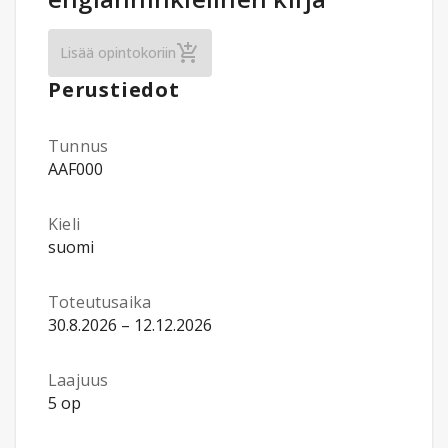
Ympäristötiede: Ympäristötieteen kirjallisu
Lisää opintokoriin
Perustiedot
Tunnus
AAF000
Kieli
suomi
Toteutusaika
30.8.2026 – 12.12.2026
Laajuus
5 op