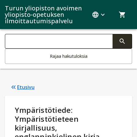
Turun yliopiston avoimen
yliopisto-opetuksen
ilmoittautumispalvelu
Haku kategoriat
Tekstin muutos aktivoi hakutoiminnon
Rajaa hakutuloksia
Etusivu
Opintotiedot
:
Ympäristötiede:
Ympäristötieteen
kirjallisuus,
englanninkielinen kirja