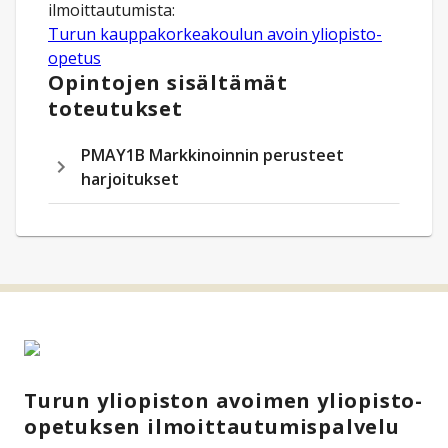
Turun kauppakorkeakoulun avoin yliopisto-
opetus
Opintojen sisältämät
toteutukset
PMAY1B Markkinoinnin perusteet
harjoitukset
Turun yliopiston avoimen yliopisto-
opetuksen ilmoittautumispalvelu