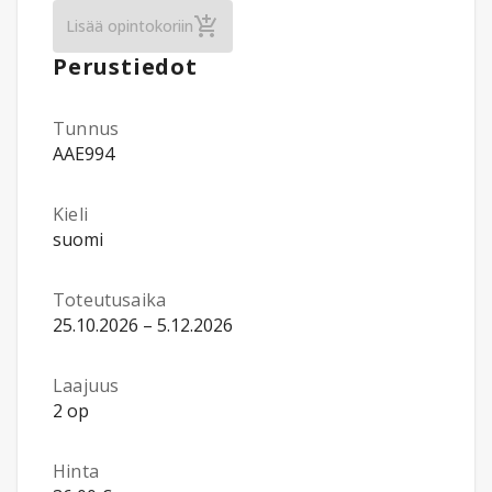
Markkinointi: Markkinoinnin perusteet ha
Lisää opintokoriin
Perustiedot
Tunnus
AAE994
Kieli
suomi
Toteutusaika
25.10.2026 – 5.12.2026
Laajuus
2 op
Hinta