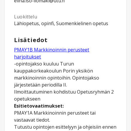
elina.iso-ilomaki@utu.fi
Luokittelu
Lähiopetus, opinfi, Suomenkielinen opetus
Lisätiedot
PMAY1B Markkinoinnin perusteet
harjoitukset
-opintojakso kuuluu Turun
kauppakorkeakoulun Porin yksikön
markkinoinnin opintoihin. Opintojakso
järjestetään periodilla II.
Ilmoittautuminen kohdistuu Opetusryhmän 2
Esitietovaatimukset:
PMAY1A Markkinoinnin perusteet tai
vastaavat tiedot.
Tutustu opintojen esittelyyn ja ohjeisiin ennen