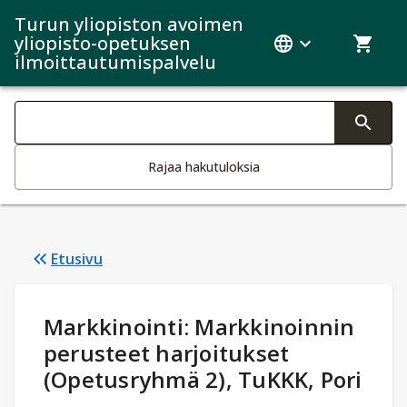
Turun yliopiston avoimen
yliopisto-opetuksen
ilmoittautumispalvelu
Haku kategoriat
Tekstin muutos aktivoi hakutoiminnon
Rajaa hakutuloksia
Etusivu
Opintotiedot
:
Markkinointi: Markkinoinnin
perusteet harjoitukset
(Opetusryhmä 2), TuKKK, Pori