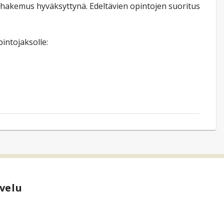
ushakemus hyväksyttynä. Edeltävien opintojen suoritus
intojaksolle:
velu