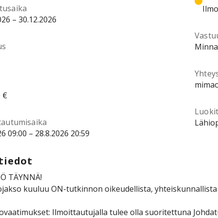
tusaika
Ilmo
026 – 30.12.2026
Vastu
us
Minna
Yhtey
mimao
 €
Luokit
ttautumisaika
Lähiop
26 09:00 – 28.8.2026 20:59
tiedot
IÖ TÄYNNÄ!
jakso kuuluu ON-tutkinnon oikeudellista, yhteiskunnallista j
tovaatimukset: Ilmoittautujalla tulee olla suoritettuna Johda