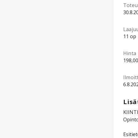
Toteu
30.8.2
Laaju
11 op
Hinta
198,00
Ilmoi
6.8.20
Lisä
KIINT
Opinto
Esitie