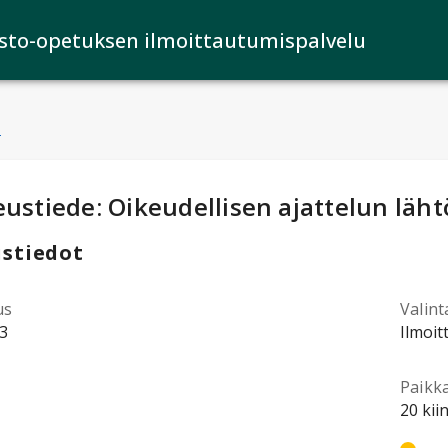
isto-opetuksen ilmoittautumispalvelu
u
ntotiedot
:
eustiede: Oikeudellisen ajattelun läh
stiedot
us
Valint
3
Ilmoit
Paikk
20 kii