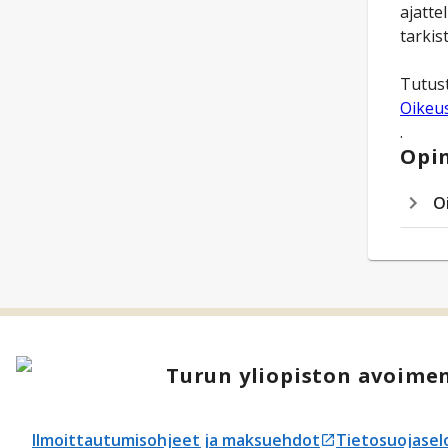
ajatte
tarki
Tutust
Oikeus
.
Opin
O
Turun yliopiston avoimen
Ilmoittautumisohjeet ja maksuehdot
Tietosuojasel