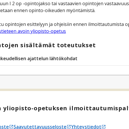
luun I 2 op -opintojakso tai vastaavien opintojen vastaavu
stetaan ennen opinto-oikeuden myöntämistä.
u opintojen esittelyyn ja ohjeisiin ennen ilmoittautumista op
tieteen avoin yliopisto-opetus
tojen sisältämät toteutukset
ikeudellisen ajattelun lähtökohdat
 yliopisto-opetuksen ilmoittautumispal
oste
Saavutettavuusseloste
Yhteystiedot