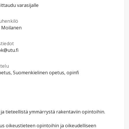
ittaudu varasijalle
uhenkilö
 Moilanen
stiedot
k@utu.fi
telu
etus, Suomenkielinen opetus, opinfi
a tieteellistä ymmärrystä rakentaviin opintoihin.
tus oikeustieteen opintoihin ja oikeudelliseen