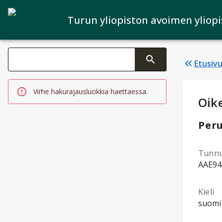
Turun yliopiston avoimen yliop
Haku kategoriat
Etusiv
Tekstin muutos aktivoi hakutoiminnon
Virhe hakurajausluokkia haettaessa.
Opi
Oik
Peru
Tunn
AAE94
Kieli
suomi