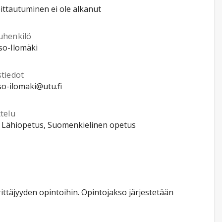
ittautuminen ei ole alkanut
uhenkilö
Iso-Ilomäki
stiedot
iso-ilomaki@utu.fi
telu
, Lähiopetus, Suomenkielinen opetus
täjyyden opintoihin. Opintojakso järjestetään