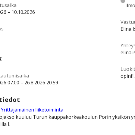
tusaika
Ilmo
026 – 10.10.2026
Vastu
us
Elina 
Yhtey
elina.
€
Luokit
ttautumisaika
opinfi
026 07:00 – 26.8.2026 20:59
tiedot
Yrittäjämäinen liiketoiminta
ojakso kuuluu Turun kauppakorkeakoulun Porin yksikön yrit
lla I.