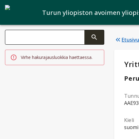
Turun yliopiston avoimen yliop
Haku kategoriat
Etusiv
Tekstin muutos aktivoi hakutoiminnon
Virhe hakurajausluokkia haettaessa.
Opi
Yrit
Peru
Tunn
AAE93
Kieli
suomi