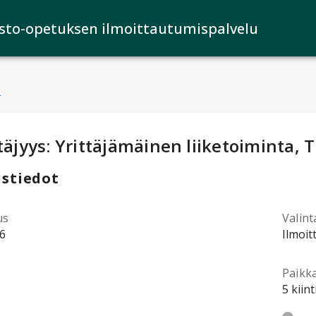
isto-opetuksen ilmoittautumispalvelu
u
ntotiedot
:
täjyys: Yrittäjämäinen liiketoiminta, 
stiedot
us
Valint
6
Ilmoit
Paikk
5 kiin