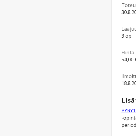
Toteu
30.8.2
Laaju
3 op
Hinta
54,00 
Ilmoi
18.8.2
Lisä
PYRY1 
-opint
periodi