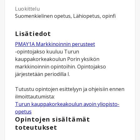
Luokittelu
Suomenkielinen opetus, Lähiopetus, opinfi
Lisätiedot
PMAY1A Markkinoinnin perusteet
-opintojakso kuuluu Turun
kauppakorkeakoulun Porin yksikön
markkinoinnin opintoihin. Opintojakso
järjestetään periodilla I.
Tutustu opintojen esittelyyn ja ohjeisiin ennen
Turun kauppakorkeakoulun avoin yliopisto-
opetus
Opintojen sisältämät
toteutukset