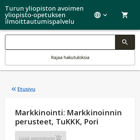
Turun yliopiston avoimen
yliopisto-opetuksen
ilmoittautumispalvelu
Haku kategoriat
Tekstin muutos aktivoi hakutoiminnon
Rajaa hakutuloksia
Etusivu
Opintotiedot
:
Markkinointi: Markkinoinnin
perusteet, TuKKK, Pori
Markkinointi: Markkinoinnin perusteet, T
Lisää opintokoriin