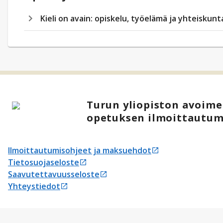
Kieli on avain: opiskelu, työelämä ja yhteiskunt
Turun yliopiston avoimen
opetuksen ilmoittautum
Ilmoittautumisohjeet ja maksuehdot
Avautuu uudessa välilehdessä
Tietosuojaseloste
Avautuu uudessa välilehdessä
Saavutettavuusseloste
Avautuu uudessa välilehdessä
Yhteystiedot
Avautuu uudessa välilehdessä