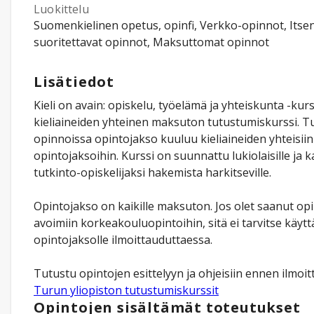
Luokittelu
Suomenkielinen opetus, opinfi, Verkko-opinnot, Itsen
suoritettavat opinnot, Maksuttomat opinnot
Lisätiedot
Kieli on avain: opiskelu, työelämä ja yhteiskunta -kur
kieliaineiden yhteinen maksuton tutustumiskurssi. T
opinnoissa opintojakso kuuluu kieliaineiden yhteisiin 
opintojaksoihin. Kurssi on suunnattu lukiolaisille ja ka
tutkinto-opiskelijaksi hakemista harkitseville.
Opintojakso on kaikille maksuton. Jos olet saanut opi
avoimiin korkeakouluopintoihin, sitä ei tarvitse käyttä
opintojaksolle ilmoittauduttaessa.
Tutustu opintojen esittelyyn ja ohjeisiin ennen ilmoi
Turun yliopiston tutustumiskurssit
Opintojen sisältämät toteutukset