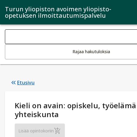
Turun yliopiston avoimen yliopisto-
opetuksen ilmoittautumispalvelu
Haku kategoriat
Tekstin muutos aktivoi hakutoiminnon
Rajaa hakutuloksia
Etusivu
Opintotiedot
:
Kieli on avain: opiskelu, työelämä
yhteiskunta
Kieli on avain: opiskelu, työelämä ja yhtei
Lisää opintokoriin