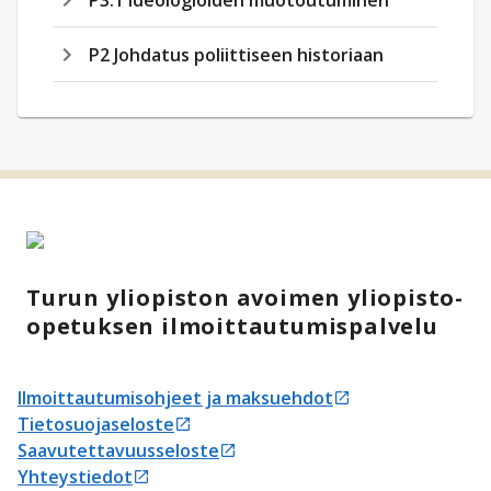
P3.1 Ideologioiden muotoutuminen
P2 Johdatus poliittiseen historiaan
Turun yliopiston avoimen yliopisto-
opetuksen ilmoittautumispalvelu
Ilmoittautumisohjeet ja maksuehdot
Avautuu uudessa välilehdessä
Tietosuojaseloste
Avautuu uudessa välilehdessä
Saavutettavuusseloste
Avautuu uudessa välilehdessä
Yhteystiedot
Avautuu uudessa välilehdessä