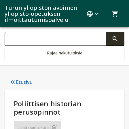
Turun yliopiston avoimen
yliopisto-opetuksen
ilmoittautumispalvelu
Haku kategoriat
Tekstin muutos aktivoi hakutoiminnon
Rajaa hakutuloksia
Etusivu
Opintotiedot
:
Poliittisen historian
perusopinnot
Poliittisen historian perusopinnot
Lisää opintokoriin