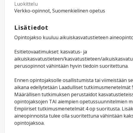
Luokittelu
Verkko-opinnot, Suomenkielinen opetus
Lisätiedot
Opintojakso kuuluu aikuiskasvatustieteen aineopinto
Esitietovaatimukset: kasvatus- ja
aikuiskasvatustieteen/kasvatustieteen/aikuiskasvatu
perusopinnot vähintään hyvin tiedoin suoritettuna.
Ennen opintojaksolle osallistumista tai viimeistään s
aikana edellytetään Laadulliset tutkimusmenetelmät 5
Määrällisen tutkimuksen perustaidot kasvatustieteis
opintojaksojen TAI aiempien opetussuunnitelmien 
Empiiriset tutkimusmenetelmät 4 op suoritusta. Lisäk
aineopinnoista tulee olla suoritettuna vähintään kak
opintojaksoa.