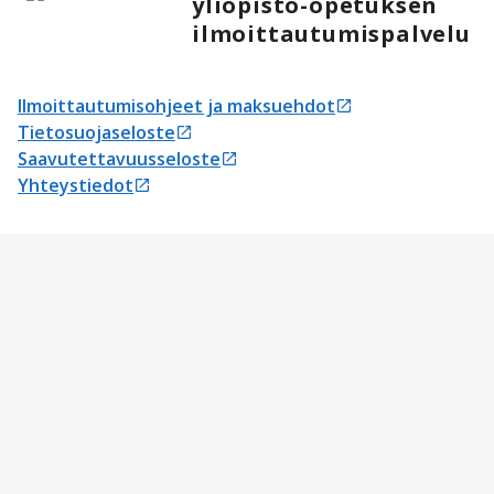
yliopisto-opetuksen
ilmoittautumispalvelu
Ilmoittautumisohjeet ja maksuehdot
Avautuu uudessa välilehdessä
Tietosuojaseloste
Avautuu uudessa välilehdessä
Saavutettavuusseloste
Avautuu uudessa välilehdessä
Yhteystiedot
Avautuu uudessa välilehdessä