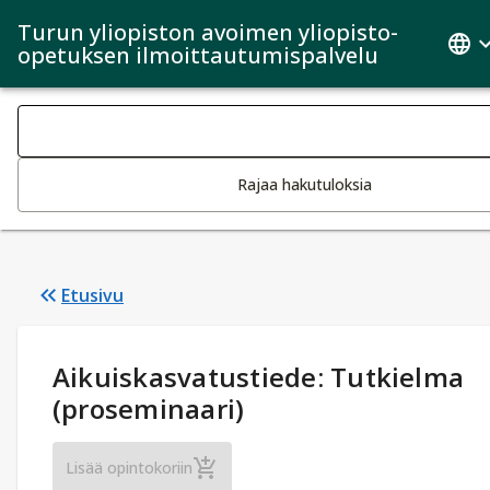
Turun yliopiston avoimen yliopisto-
opetuksen ilmoittautumispalvelu
Haku kategoriat
Tekstin muutos aktivoi hakutoiminnon
Rajaa hakutuloksia
Etusivu
Opintotiedot
:
Aikuiskasvatustiede: Tutkielma
(proseminaari)
Aikuiskasvatustiede: Tutkielma (prosemina
Lisää opintokoriin