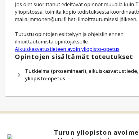
Jos olet suorittanut edeltävät opinnot muualla kuin 
yliopistossa, toimita kopio todistuksesta koordinaatto
maija.immonen@utu.fi heti ilmoittautumisesi jälkeen.
Tutustu opintojen esittelyyn ja ohjeisiin ennen
ilmoittautumista opintojaksolle:
Aikuiskasvatustieteen avoin yliopisto-opetus
Opintojen sisältämät toteutukset
Tutkielma (proseminaari), aikuiskasvatustiede,
yliopisto-opetus
Turun yliopiston avoim