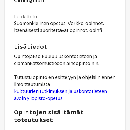
sarhur@utu.fi
Luokittelu
Suomenkielinen opetus, Verkko-opinnot,
Itsenäisesti suoritettavat opinnot, opinfi
Lisätiedot
Opintojakso kuuluu uskontotieteen ja
elämänkatsomustiedon aineopintoihin.
Tutustu opintojen esittelyyn ja ohjeisiin ennen
ilmoittautumista
kulttuurien tutkimuksen ja uskontotieteen
avoin yliopisto-opetus
Opintojen sisältämät
toteutukset