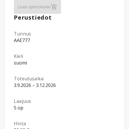
Uskontotiede, elämänkatsomustieto: Johdan
Lisää opintokoriin
Perustiedot
Tunnus
AAE777
Kieli
suomi
Toteutusaika
3.9.2026 – 3.12.2026
Laajuus
5 op
Hinta