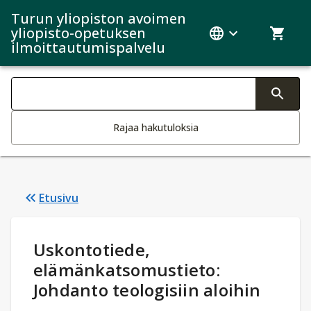
Turun yliopiston avoimen
yliopisto-opetuksen
ilmoittautumispalvelu
Haku kategoriat
Tekstin muutos aktivoi hakutoiminnon
Rajaa hakutuloksia
Etusivu
Opintotiedot
:
Uskontotiede,
elämänkatsomustieto:
Johdanto teologisiin aloihin