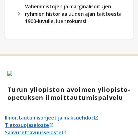
Vähemmistöjen ja marginalisoitujen
ryhmien historiaa uuden ajan taitteesta
1900-luvulle, luentokurssi
Turun yliopiston avoimen yliopisto-
opetuksen ilmoittautumispalvelu
Ilmoittautumisohjeet ja maksuehdot
Avautuu uudessa välilehdessä
Tietosuojaseloste
Avautuu uudessa välilehdessä
Saavutettavuusseloste
Avautuu uudessa välilehdessä