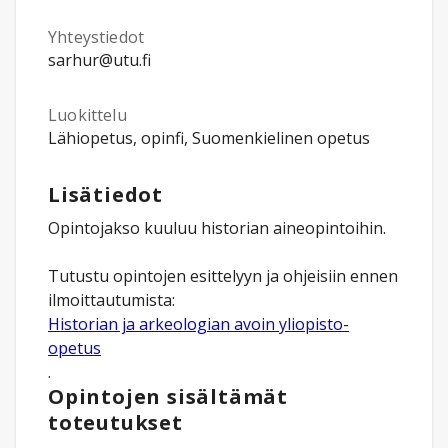
Yhteystiedot
sarhur@utu.fi
Luokittelu
Lähiopetus, opinfi, Suomenkielinen opetus
Lisätiedot
Opintojakso kuuluu historian aineopintoihin.
Tutustu opintojen esittelyyn ja ohjeisiin ennen
ilmoittautumista:
Historian ja arkeologian avoin yliopisto-
opetus
.
Opintojen sisältämät
toteutukset