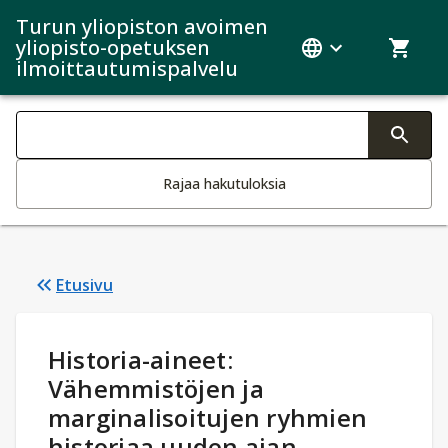
Turun yliopiston avoimen
yliopisto-opetuksen
ilmoittautumispalvelu
Haku kategoriat
Tekstin muutos aktivoi hakutoiminnon
Rajaa hakutuloksia
Etusivu
Opintotiedot
:
Historia-aineet:
Vähemmistöjen ja
marginalisoitujen ryhmien
historiaa uuden ajan