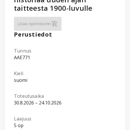
taitteesta 1900-luvulle
Historia-aineet: Vähemmistöjen ja marginal
Lisää opintokoriin
Perustiedot
Tunnus
AAE771
Kieli
suomi
Toteutusaika
30.8.2026 – 24.10.2026
Laajuus
5 op