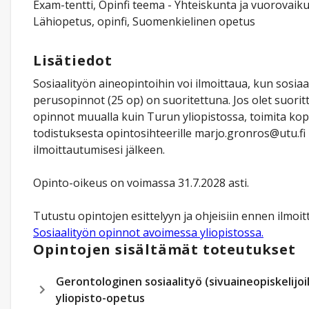
Exam-tentti, Opinfi teema - Yhteiskunta ja vuorovaiku
Lähiopetus, opinfi, Suomenkielinen opetus
Lisätiedot
Sosiaalityön aineopintoihin voi ilmoittaua, kun sosiaa
perusopinnot (25 op) on suoritettuna. Jos olet suorit
opinnot muualla kuin Turun yliopistossa, toimita kop
todistuksesta opintosihteerille marjo.gronros@utu.fi 
ilmoittautumisesi jälkeen.
Opinto-oikeus on voimassa 31.7.2028 asti.
Tutustu opintojen esittelyyn ja ohjeisiin ennen ilmoit
Sosiaalityön opinnot avoimessa yliopistossa.
Opintojen sisältämät toteutukset
Gerontologinen sosiaalityö (sivuaineopiskelijoil
yliopisto-opetus