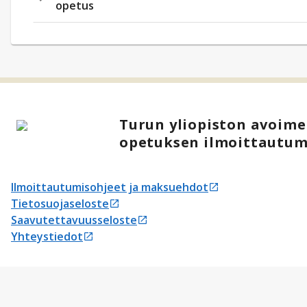
opetus
Turun yliopiston avoimen
opetuksen ilmoittautum
Ilmoittautumisohjeet ja maksuehdot
Avautuu uudessa välilehdessä
Tietosuojaseloste
Avautuu uudessa välilehdessä
Saavutettavuusseloste
Avautuu uudessa välilehdessä
Yhteystiedot
Avautuu uudessa välilehdessä