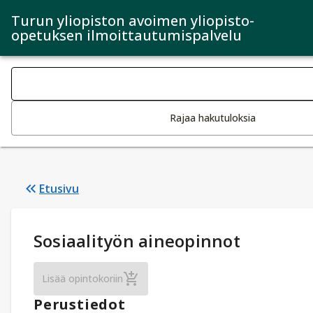
Turun yliopiston avoimen yliopisto-
opetuksen ilmoittautumispalvelu
Haku kategoriat
Tekstin muutos aktivoi hakutoiminnon
Rajaa hakutuloksia
Etusivu
Opintotiedot
:
Sosiaalityön aineopinnot
Sosiaalityön aineopinnot
Lisää opintokoriin
Perustiedot