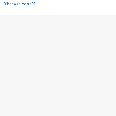
Avautuu uudessa välilehdessä
Yhteystiedot
Avautuu uudessa välilehdessä