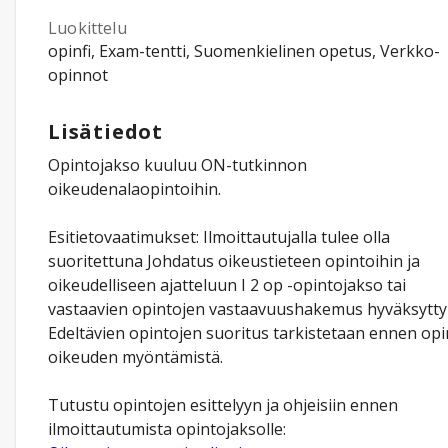
Luokittelu
opinfi, Exam-tentti, Suomenkielinen opetus, Verkko-
opinnot
Lisätiedot
Opintojakso kuuluu ON-tutkinnon
oikeudenalaopintoihin.
Esitietovaatimukset: Ilmoittautujalla tulee olla
suoritettuna Johdatus oikeustieteen opintoihin ja
oikeudelliseen ajatteluun I 2 op -opintojakso tai
vastaavien opintojen vastaavuushakemus hyväksytty
Edeltävien opintojen suoritus tarkistetaan ennen opi
oikeuden myöntämistä.
Tutustu opintojen esittelyyn ja ohjeisiin ennen
ilmoittautumista opintojaksolle: