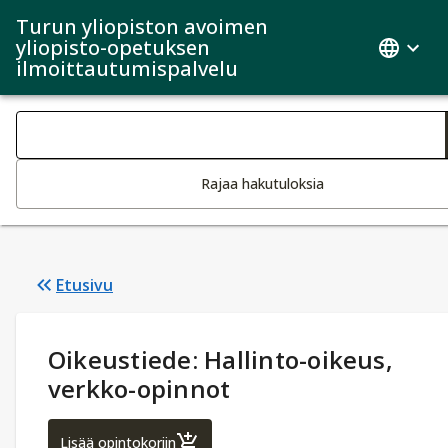
Turun yliopiston avoimen
yliopisto-opetuksen
ilmoittautumispalvelu
Haku kategoriat
Tekstin muutos aktivoi hakutoiminnon
Rajaa hakutuloksia
Etusivu
Opintotiedot
:
Oikeustiede: Hallinto-oikeus,
verkko-opinnot
Oikeustiede: Hallinto-oikeus, verkko-opin
Lisää opintokoriin