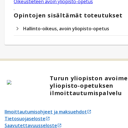
Oikeustieteen avoin yliopisto-opetus
.
Opintojen sisältämät toteutukset
Hallinto-oikeus, avoin yliopisto-opetus
Turun yliopiston avoim
yliopisto-opetuksen
ilmoittautumispalvelu
Ilmoittautumisohjeet ja maksuehdot
Avautuu uudessa välilehdessä
Tietosuojaseloste
Avautuu uudessa välilehdessä
Saavutettavuusseloste