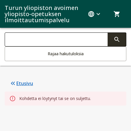
Turun yliopiston avoimen
yliopisto-opetuksen
ilmoittautumispalvelu
Haku kategoriat
Tekstin muutos aktivoi hakutoiminnon
Rajaa hakutuloksia
Etusivu
Kohdetta ei löytynyt tai se on suljettu.