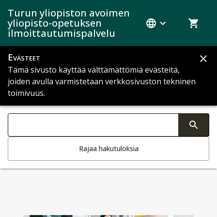
Turun yliopiston avoimen
yliopisto-opetuksen
ilmoittautumispalvelu
Evästeet
Tämä sivusto käyttää välttämättömiä evästeitä,
Tiedoitteet
joiden avulla varmistetaan verkkosivuston tekninen
toimivuus.
Haku kategoriat
Tekstin muutos aktivoi hakutoiminnon
Rajaa hakutuloksia