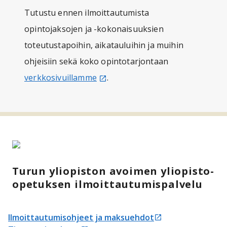
Tutustu ennen ilmoittautumista
opintojaksojen ja -kokonaisuuksien
toteutustapoihin, aikatauluihin ja muihin
ohjeisiin sekä koko opintotarjontaan
verkkosivuillamme
Avautuu uudessa välilehdessä
.
Turun yliopiston avoimen yliopisto-
opetuksen ilmoittautumispalvelu
Ilmoittautumisohjeet ja maksuehdot
Avautuu uudessa välilehdessä