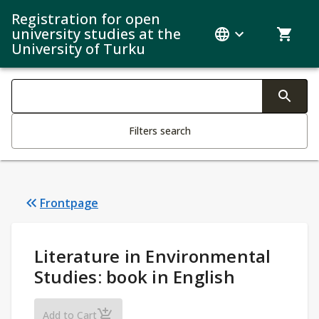
Registration for open
university studies at the
University of Turku
Search filters
Changing the text triggers search
Filters search
Frontpage
Study Details
:
Literature in Environmental
Studies: book in English
Literature in Environmental Studies: book in 
Add to Cart