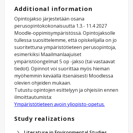
Additional information
Opintojakso järjestetään osana
perusopintokokonaisuutta 1.3.- 11.4 2027
Moodle-oppimisympäristössä. Opintojaksolle
tullessa suosittelemme, että opiskelijalla on jo
suoritettuna ympäristötieteen perusopintoja,
esimerkiksi Maailmanlaajuiset
ympäristöongelmat 5 op -jakso (tai vastaavat
tiedot). Opinnot voi suorittaa myös hieman
myöhemmin keväällä itsenäisesti Moodlessa
olevien ohjeiden mukaan.
Tutustu opintojen esittelyyn ja ohjeisiin ennen
ilmoittautumista:
Ympäristötieteen avoin yliopisto-opetus.
Study realizations
Literature in Environmental Studies