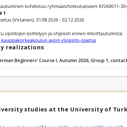
tautuminen kohdistuu ryhmään/toteutukseen: KISA0011-3045 S
ä 1
opetus (Virtanen), 31.08.2026 - 02.12.2026
 kauppakorkeakoulun avoin yliopisto-opetus
y realizations
erman Beginners' Course I, Autumn 2026, Group 1, contac
versity studies at the University of Tur