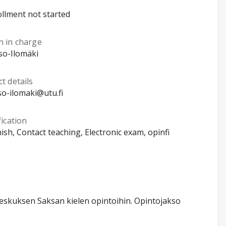
llment not started
n in charge
Iso-Ilomäki
t details
iso-ilomaki@utu.fi
fication
nish, Contact teaching, Electronic exam, opinfi
 keskuksen Saksan kielen opintoihin. Opintojakso