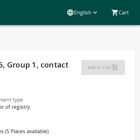
English
Cart
, Group 1, contact
German Beginner
Add to Cart
lment type
er of registry
es (5 Places available)