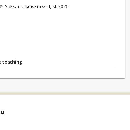
aksan alkeiskurssi I, sl. 2026:
t teaching
ku