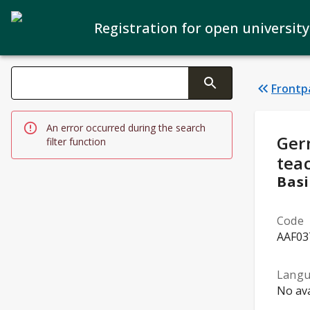
Registration for open university
Search filters
Frontp
Changing the text triggers search
An error occurred during the search
Stud
Ger
filter function
tea
Basi
Code
AAF03
Lang
No ava