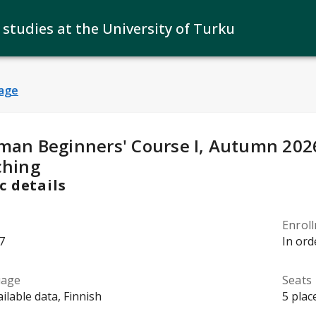
 studies at the University of Turku
age
y Details
:
man Beginners' Course I, Autumn 2026
ching
c details
Enrol
7
In ord
uage
Seats
ilable data, Finnish
5 plac