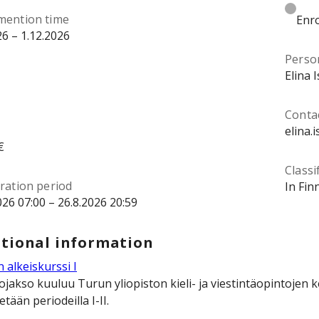
mention time
Enro
26 – 1.12.2026
Perso
Elina 
Contac
elina.
€
Classi
ration period
In Fin
026 07:00 – 26.8.2026 20:59
tional information
 alkeiskurssi I
ojakso kuuluu Turun yliopiston kieli- ja viestintäopintojen
etään periodeilla I-II.