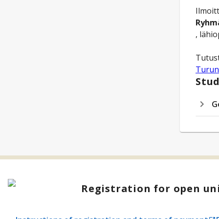
Ilmoit
Ryhm
, lähi
Turun
Stud
G
Registration for open uni