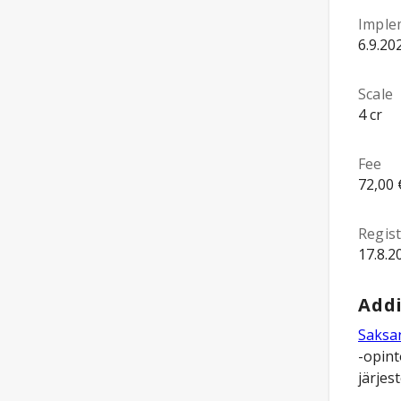
Imple
6.9.20
Scale
4 cr
Fee
72,00 
Regist
17.8.2
Addi
Saksan
-opint
järjest