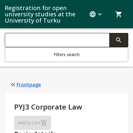
Registration for open
university studies at the
University of Turku
Search filters
Changing the text triggers search
Filters search
Frontpage
Study Details
:
PYJ3 Corporate Law
PYJ3 Corporate Law
Add to Cart