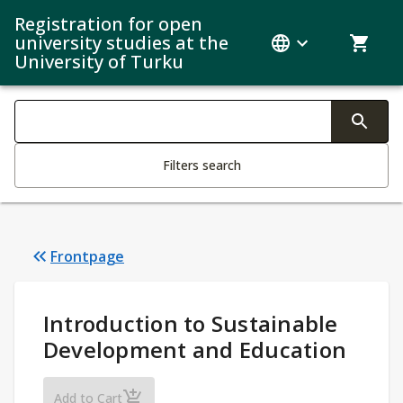
Registration for open
university studies at the
University of Turku
Search filters
Changing the text triggers search
Filters search
Frontpage
Study Details
:
Introduction to Sustainable
Development and Education
Introduction to Sustainable Development an
Add to Cart