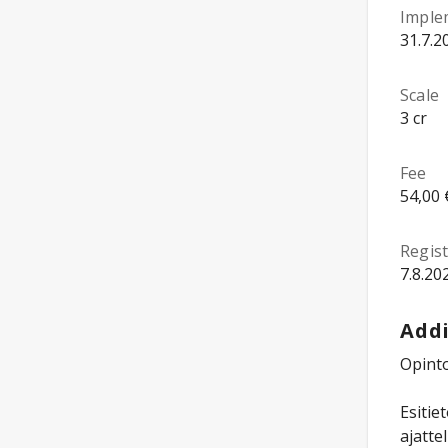
Imple
31.7.2
Scale
3 cr
Fee
54,00 
Regist
7.8.20
Addi
Opinto
Esitie
ajatte