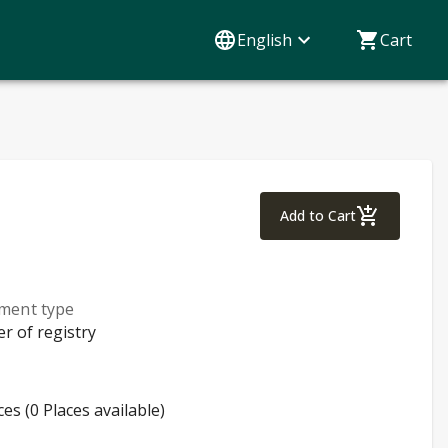
English
Cart
Following the S
Add to Cart
lment type
er of registry
ces (0 Places available)