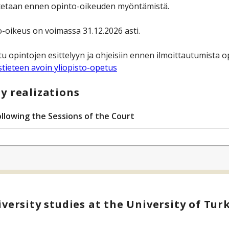
stetaan ennen opinto-oikeuden myöntämistä.
-oikeus on voimassa 31.12.2026 asti.
u opintojen esittelyyn ja ohjeisiin ennen ilmoittautumista op
tieteen avoin yliopisto-opetus
y realizations
ollowing the Sessions of the Court
versity studies at the University of Tur