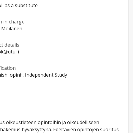
ll as a substitute
n in charge
 Moilanen
t details
k@utu.fi
fication
nish, opinfi, Independent Study
tus oikeustieteen opintoihin ja oikeudelliseen
ushakemus hyväksyttynä. Edeltävien opintojen suoritus