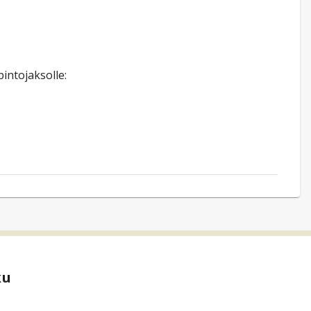
intojaksolle:
ku