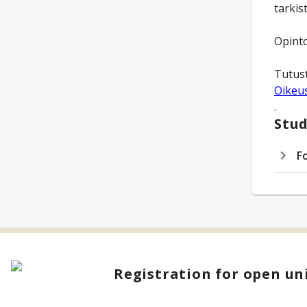
tarki
Opinto
Tutust
Oikeus
.
Stud
F
Registration for open uni