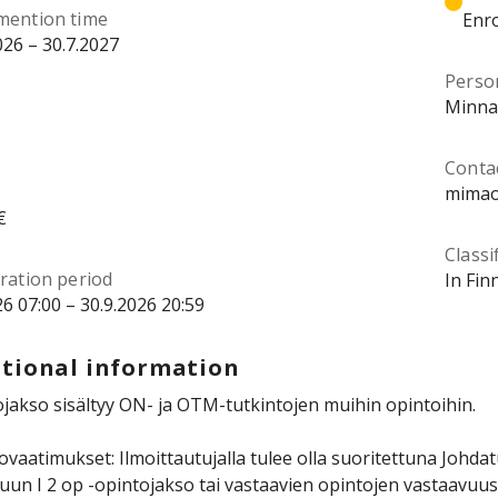
mention time
Enro
026 – 30.7.2027
Perso
Minna
Contac
mimao
€
Classi
ration period
In Fin
26 07:00 – 30.9.2026 20:59
tional information
jakso sisältyy ON- ja OTM-tutkintojen muihin opintoihin.
tovaatimukset: Ilmoittautujalla tulee olla suoritettuna Johda
luun I 2 op -opintojakso tai vastaavien opintojen vastaavu