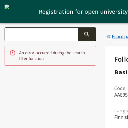
Registration for open university
Search filters
Frontp
Changing the text triggers search
An error occurred during the search
Stud
Foll
filter function
Basi
Code
AAE95
Lang
Finnis