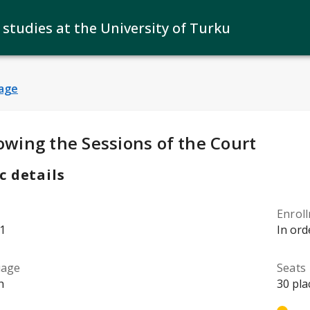
 studies at the University of Turku
age
y Details
:
owing the Sessions of the Court
c details
Enrol
1
In ord
uage
Seats
h
30 pla