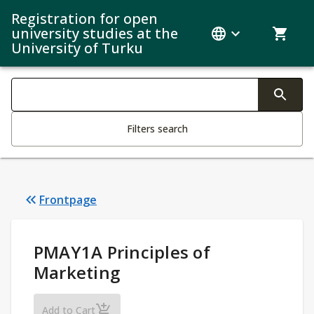
Registration for open
university studies at the
University of Turku
Search filters
Changing the text triggers search
Filters search
Frontpage
Study Details
:
PMAY1A Principles of
Marketing
PMAY1A Principles of Marketing
Add to Cart