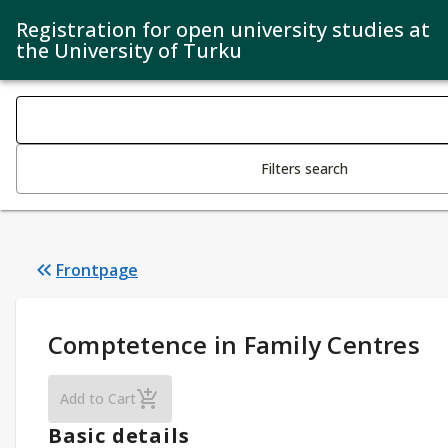
Registration for open university studies at
the University of Turku
Search filters
Changing the text triggers search
Filters search
Frontpage
Study Details
:
Comptetence in Family Centres
Comptetence in Family Centres
Add to Cart
Basic details