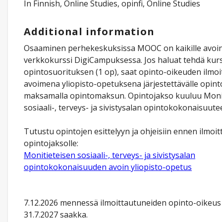
In Finnish, Online Studies, opinfi, Online Studies
Additional information
Osaaminen perhekeskuksissa MOOC on kaikille avoi
verkkokurssi DigiCampuksessa. Jos haluat tehdä kurs
opintosuorituksen (1 op), saat opinto-oikeuden ilmo
avoimena yliopisto-opetuksena järjestettävälle opinto
maksamalla opintomaksun. Opintojakso kuuluu Moni
sosiaali-, terveys- ja sivistysalan opintokokonaisuute
Tutustu opintojen esittelyyn ja ohjeisiin ennen ilmoi
opintojaksolle:
Monitieteisen sosiaali-, terveys- ja sivistysalan
opintokokonaisuuden avoin yliopisto-opetus
7.12.2026 mennessä ilmoittautuneiden opinto-oikeus
31.7.2027 saakka.