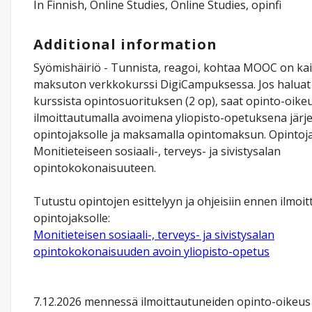
In Finnish, Online Studies, Online Studies, opinfi
Additional information
Syömishäiriö - Tunnista, reagoi, kohtaa MOOC on kaik
maksuton verkkokurssi DigiCampuksessa. Jos haluat
kurssista opintosuorituksen (2 op), saat opinto-oik
ilmoittautumalla avoimena yliopisto-opetuksena järje
opintojaksolle ja maksamalla opintomaksun. Opintoj
Monitieteiseen sosiaali-, terveys- ja sivistysalan
opintokokonaisuuteen.
Tutustu opintojen esittelyyn ja ohjeisiin ennen ilmoi
opintojaksolle:
Monitieteisen sosiaali-, terveys- ja sivistysalan
opintokokonaisuuden avoin yliopisto-opetus
7.12.2026 mennessä ilmoittautuneiden opinto-oikeus