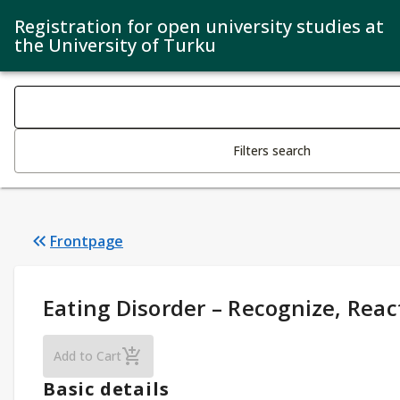
Registration for open university studies at
the University of Turku
Search filters
Changing the text triggers search
Filters search
Frontpage
Study Details
:
Eating Disorder – Recognize, Reac
Eating Disorder – Recognize, React, Engage
Add to Cart
Basic details