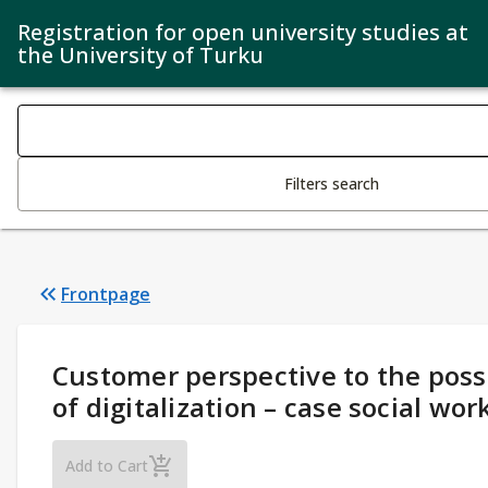
Registration for open university studies at
the University of Turku
Search filters
Changing the text triggers search
Filters search
Frontpage
Study Details
:
Customer perspective to the possi
of digitalization – case social wo
Customer perspective to the possibilities of 
Add to Cart