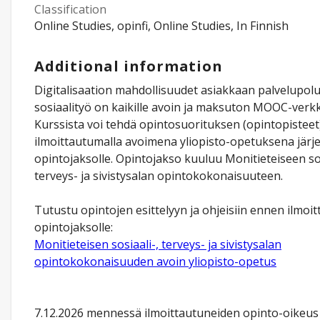
Classification
Online Studies, opinfi, Online Studies, In Finnish
Additional information
Digitalisaation mahdollisuudet asiakkaan palvelupolu
sosiaalityö on kaikille avoin ja maksuton MOOC-verk
Kurssista voi tehdä opintosuorituksen (opintopisteet
ilmoittautumalla avoimena yliopisto-opetuksena järje
opintojaksolle. Opintojakso kuuluu Monitieteiseen sos
terveys- ja sivistysalan opintokokonaisuuteen.
Tutustu opintojen esittelyyn ja ohjeisiin ennen ilmoi
opintojaksolle:
Monitieteisen sosiaali-, terveys- ja sivistysalan
opintokokonaisuuden avoin yliopisto-opetus
7.12.2026 mennessä ilmoittautuneiden opinto-oikeus