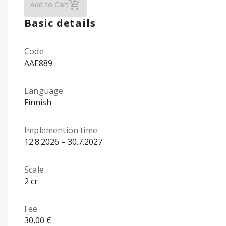
Assisting Animals as part of Social and Hea
Add to Cart
Basic details
Code
AAE889
Language
Finnish
Implemention time
12.8.2026 – 30.7.2027
Scale
2 cr
Fee
30,00 €