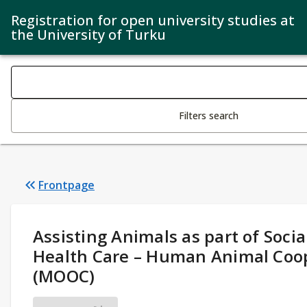
Registration for open university studies at
the University of Turku
Search filters
Changing the text triggers search
Filters search
Frontpage
Study Details
:
Assisting Animals as part of Socia
Health Care – Human Animal Coo
(MOOC)