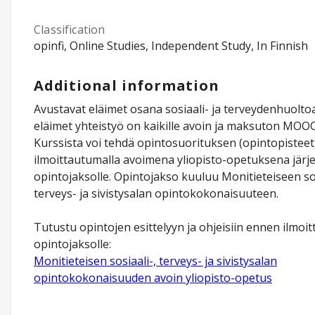
Classification
opinfi, Online Studies, Independent Study, In Finnish
Additional information
Avustavat eläimet osana sosiaali- ja terveydenhuoltoa
eläimet yhteistyö on kaikille avoin ja maksuton MOO
Kurssista voi tehdä opintosuorituksen (opintopisteet
ilmoittautumalla avoimena yliopisto-opetuksena järje
opintojaksolle. Opintojakso kuuluu Monitieteiseen sos
terveys- ja sivistysalan opintokokonaisuuteen.
Tutustu opintojen esittelyyn ja ohjeisiin ennen ilmoi
opintojaksolle:
Monitieteisen sosiaali-, terveys- ja sivistysalan
opintokokonaisuuden avoin yliopisto-opetus