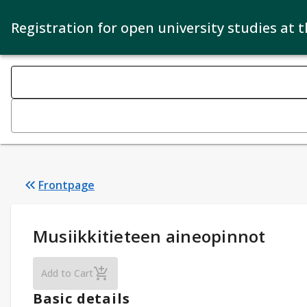
Registration for open university studies at 
Search filters
Changing the text triggers search
Frontpage
Study Details
:
Musiikkitieteen aineopinnot
Musiikkitieteen aineopinnot
Add to Cart
Basic details