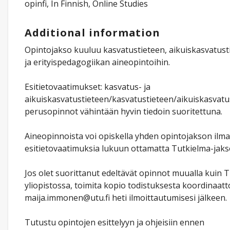
opinfi, In Finnish, Online Studies
Additional information
Opintojakso kuuluu kasvatustieteen, aikuiskasvatust
ja erityispedagogiikan aineopintoihin.
Esitietovaatimukset: kasvatus- ja
aikuiskasvatustieteen/kasvatustieteen/aikuiskasvatu
perusopinnot vähintään hyvin tiedoin suoritettuna.
Aineopinnoista voi opiskella yhden opintojakson ilm
esitietovaatimuksia lukuun ottamatta Tutkielma-jaks
Jos olet suorittanut edeltävät opinnot muualla kuin 
yliopistossa, toimita kopio todistuksesta koordinaatto
maija.immonen@utu.fi heti ilmoittautumisesi jälkeen.
Tutustu opintojen esittelyyn ja ohjeisiin ennen