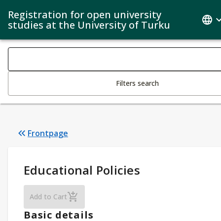
Registration for open university
studies at the University of Turku
Search filters
Changing the text triggers search
Filters search
Frontpage
Study Details
:
Educational Policies
Educational Policies
Add to Cart
Basic details