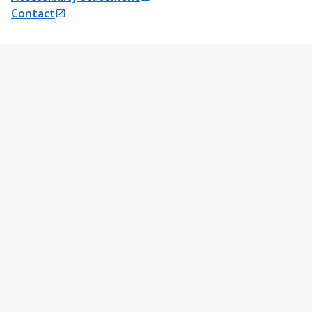
Opens in a new tab
Contact
Opens in a new tab