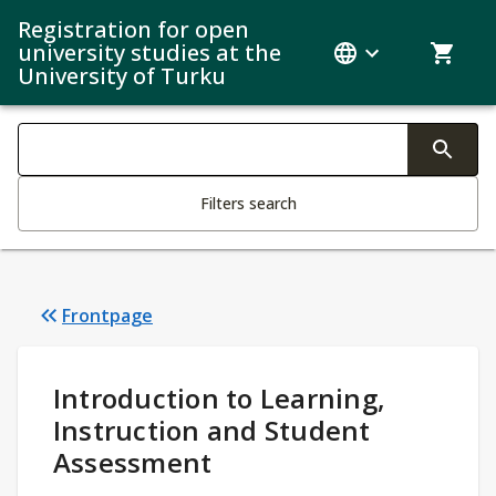
Registration for open
university studies at the
University of Turku
Search filters
Changing the text triggers search
Filters search
Frontpage
Study Details
:
Introduction to Learning,
Instruction and Student
Assessment