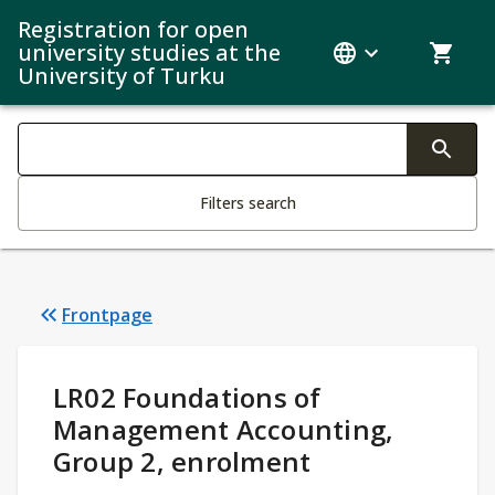
Registration for open
university studies at the
University of Turku
Search filters
Changing the text triggers search
Filters search
Frontpage
Study Details
:
LR02 Foundations of
Management Accounting,
Group 2, enrolment