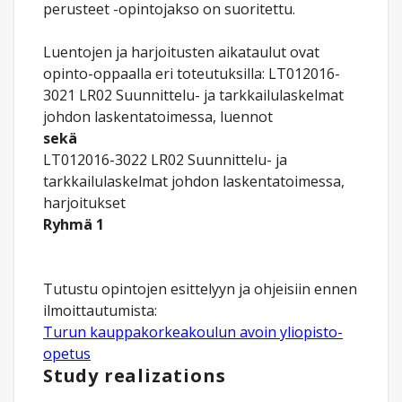
perusteet -opintojakso on suoritettu.
Luentojen ja harjoitusten aikataulut ovat
opinto-oppaalla eri toteutuksilla: LT012016-
3021 LR02 Suunnittelu- ja tarkkailulaskelmat
johdon laskentatoimessa, luennot
sekä
LT012016-3022 LR02 Suunnittelu- ja
tarkkailulaskelmat johdon laskentatoimessa,
harjoitukset
Ryhmä 1
Tutustu opintojen esittelyyn ja ohjeisiin ennen
Turun kauppakorkeakoulun avoin yliopisto-
opetus
Study realizations