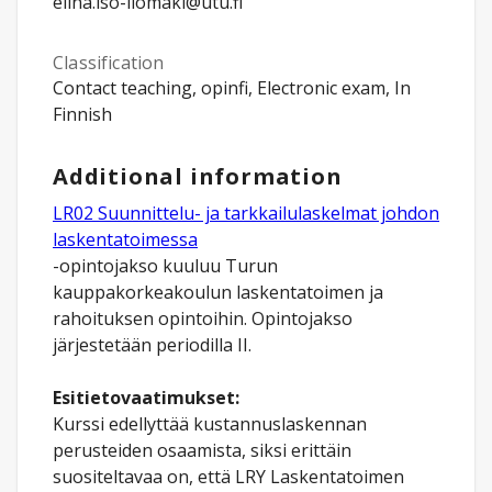
elina.iso-ilomaki@utu.fi
Classification
Contact teaching, opinfi, Electronic exam, In
Finnish
Additional information
LR02 Suunnittelu- ja tarkkailulaskelmat johdon
laskentatoimessa
-opintojakso kuuluu Turun
kauppakorkeakoulun laskentatoimen ja
rahoituksen opintoihin. Opintojakso
järjestetään periodilla II.
Esitietovaatimukset:
Kurssi edellyttää kustannuslaskennan
perusteiden osaamista, siksi erittäin
suositeltavaa on, että LRY Laskentatoimen