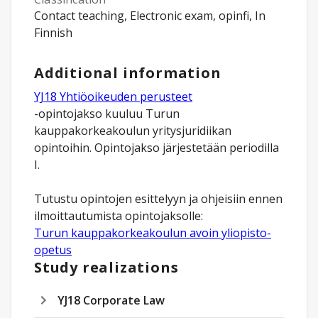
Contact teaching, Electronic exam, opinfi, In
Finnish
Additional information
YJ18 Yhtiöoikeuden perusteet
-opintojakso kuuluu Turun
kauppakorkeakoulun yritysjuridiikan
opintoihin. Opintojakso järjestetään periodilla
I.
Tutustu opintojen esittelyyn ja ohjeisiin ennen
Turun kauppakorkeakoulun avoin yliopisto-
opetus
Study realizations
YJ18 Corporate Law