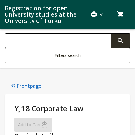
Registration for open
university studies at the
University of Turku
Search filters
Changing the text triggers search
Filters search
Frontpage
Study Details
:
YJ18 Corporate Law
YJ18 Corporate Law
Add to Cart