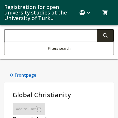
Registration for open
university studies at the
University of Turku
Search filters
Changing the text triggers search
Filters search
Frontpage
Study Details
:
Global Christianity
Global Christianity
Add to Cart