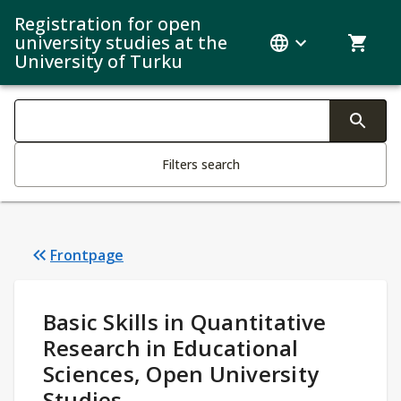
Registration for open
university studies at the
University of Turku
Search filters
Changing the text triggers search
Filters search
Frontpage
Study Details
:
Basic Skills in Quantitative
Research in Educational
Sciences, Open University
Studies