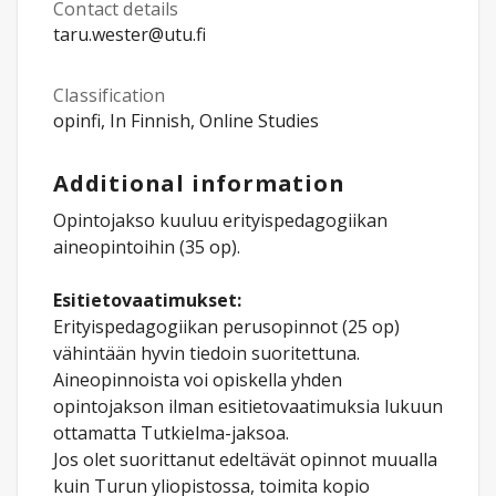
Contact details
taru.wester@utu.fi
Classification
opinfi, In Finnish, Online Studies
Additional information
Opintojakso kuuluu erityispedagogiikan
aineopintoihin (35 op).
Esitietovaatimukset:
Erityispedagogiikan perusopinnot (25 op)
vähintään hyvin tiedoin suoritettuna.
Aineopinnoista voi opiskella yhden
opintojakson ilman esitietovaatimuksia lukuun
ottamatta Tutkielma-jaksoa.
Jos olet suorittanut edeltävät opinnot muualla
kuin Turun yliopistossa, toimita kopio