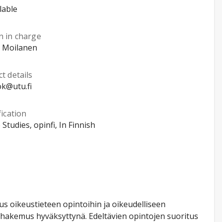
lable
n in charge
 Moilanen
t details
k@utu.fi
fication
 Studies, opinfi, In Finnish
tus oikeustieteen opintoihin ja oikeudelliseen
ushakemus hyväksyttynä. Edeltävien opintojen suoritus