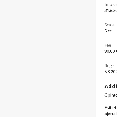
Imple
31.8.2
Scale
5 cr
Fee
90,00 
Regist
5.8.20
Addi
Opint
Esitie
ajatte