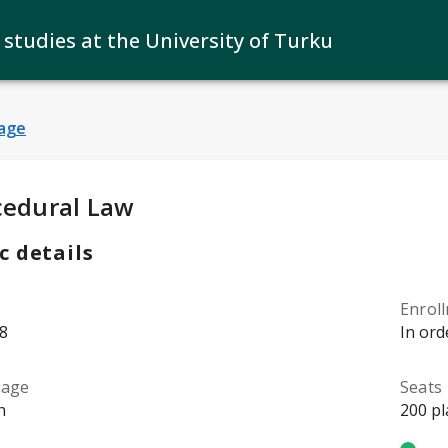
 studies at the University of Turku
age
y Details
:
cedural Law
c details
Enrol
8
In ord
uage
Seats
h
200 pl