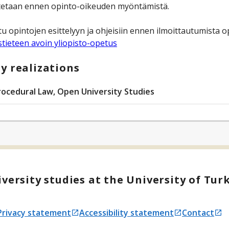
stetaan ennen opinto-oikeuden myöntämistä.
u opintojen esittelyyn ja ohjeisiin ennen ilmoittautumista op
tieteen avoin yliopisto-opetus
y realizations
rocedural Law, Open University Studies
versity studies at the University of Tur
Privacy statement
Accessibility statement
Contact
Opens in a new tab
Opens in a new tab
Opens in a 