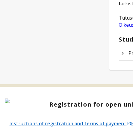
tarki
Tutust
Oikeus
.
Stud
P
Registration for open uni
Instructions of registration and terms of payment
Opens in a new tab