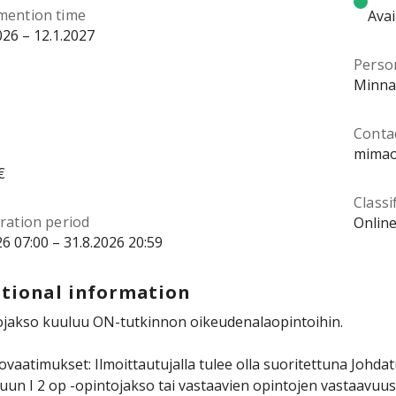
mention time
Avai
026 – 12.1.2027
Perso
Minna
Contac
mimao
€
Classi
ration period
Online
26 07:00 – 31.8.2026 20:59
tional information
ojakso kuuluu ON-tutkinnon oikeudenalaopintoihin.
tovaatimukset: Ilmoittautujalla tulee olla suoritettuna Johda
luun I 2 op -opintojakso tai vastaavien opintojen vastaavu