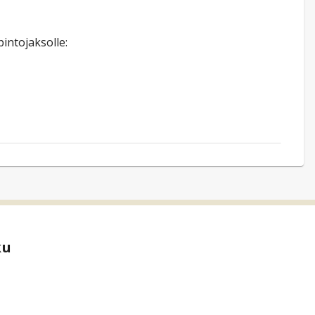
intojaksolle:
ku
new tab