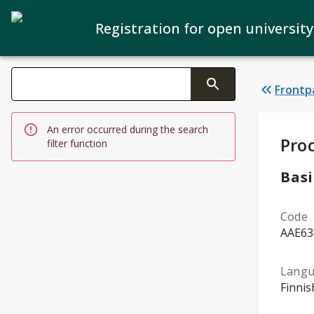
Registration for open university
Search filters
Frontp
Changing the text triggers search
An error occurred during the search
Stud
Pro
filter function
Basi
Code
AAE63
Lang
Finnis