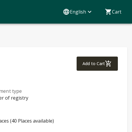
English
Cart
Procedural Law
Add to Cart
lment type
er of registry
aces (40 Places available)